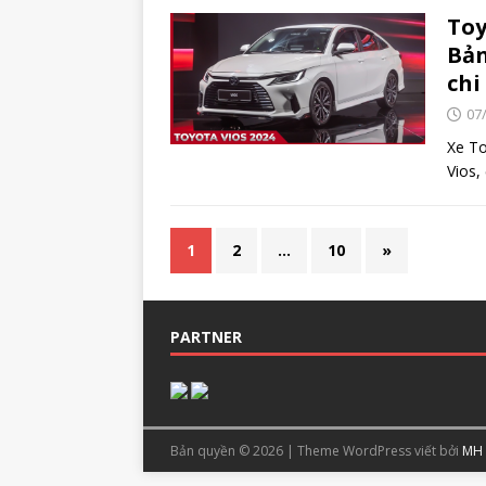
Toy
Bản
chi
07
Xe To
Vios,
1
2
…
10
»
PARTNER
Bản quyền © 2026 | Theme WordPress viết bởi
MH