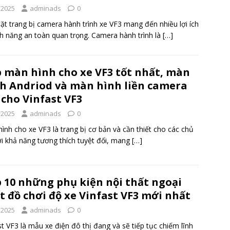
/2025
adminads
0
ặt trang bị camera hành trình xe VF3 mang đến nhiều lợi ích
nh năng an toàn quan trọng. Camera hành trình là
[…]
 màn hình cho xe VF3 tốt nhất, màn
h Andriod và màn hình liền camera
 cho Vinfast VF3
/2025
adminads
0
ình cho xe VF3 là trang bị cơ bản và cần thiết cho các chủ
ới khả năng tương thích tuyệt đối, mang
[…]
 10 những phụ kiện nội thất ngoại
t đồ chơi độ xe Vinfast VF3 mới nhất
/2025
adminads
0
st VF3 là mẫu xe điện đô thị đang và sẽ tiếp tục chiếm lĩnh