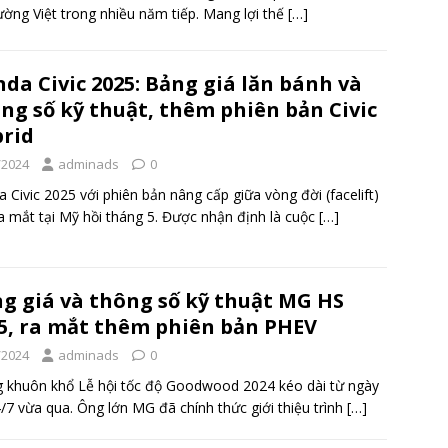
rường Việt trong nhiều năm tiếp. Mang lợi thế
[…]
da Civic 2025: Bảng giá lăn bánh và
ng số kỹ thuật, thêm phiên bản Civic
rid
/2024
adminads
0
 Civic 2025 với phiên bản nâng cấp giữa vòng đời (facelift)
a mắt tại Mỹ hồi tháng 5. Được nhận định là cuộc
[…]
g giá và thông số kỹ thuật MG HS
5, ra mắt thêm phiên bản PHEV
/2024
adminads
0
 khuôn khổ Lễ hội tốc độ Goodwood 2024 kéo dài từ ngày
/7 vừa qua. Ông lớn MG đã chính thức giới thiệu trình
[…]