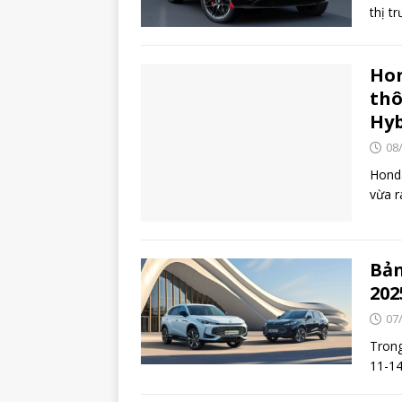
thị t
Hon
thô
Hyb
08
Honda
vừa r
Bản
202
07
Trong
11-14