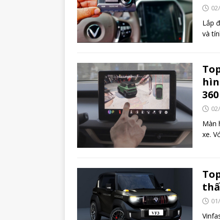
02
Lắp đ
và tí
Top
hìn
360
02
Màn h
xe. V
Top
thấ
01
Vinfa