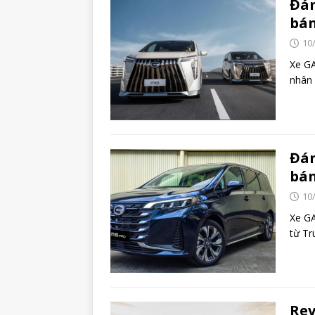
Đán
bán
10
Xe GA
nhân 
Đán
bán
10
Xe GA
từ Tr
Rev