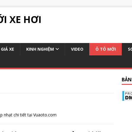
ỚI XE HƠI
GIÁ XE
KINH NGHIỆM
VIDEO
Ô TÔ MỚI
S
BẢN
p nhạt chi tiết tại Vuaoto.com