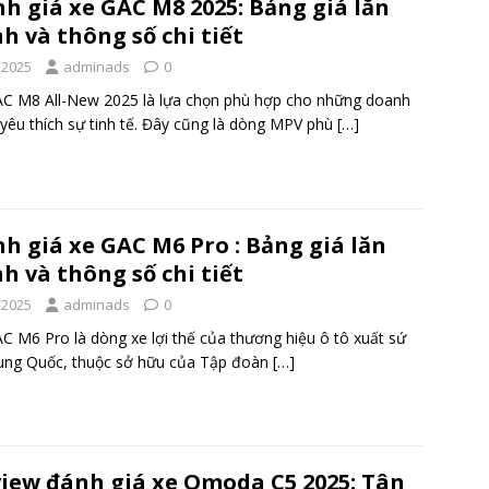
h giá xe GAC M8 2025: Bảng giá lăn
h và thông số chi tiết
/2025
adminads
0
C M8 All-New 2025 là lựa chọn phù hợp cho những doanh
yêu thích sự tinh tế. Đây cũng là dòng MPV phù
[…]
h giá xe GAC M6 Pro : Bảng giá lăn
h và thông số chi tiết
/2025
adminads
0
C M6 Pro là dòng xe lợi thế của thương hiệu ô tô xuất sứ
ung Quốc, thuộc sở hữu của Tập đoàn
[…]
iew đánh giá xe Omoda C5 2025: Tân