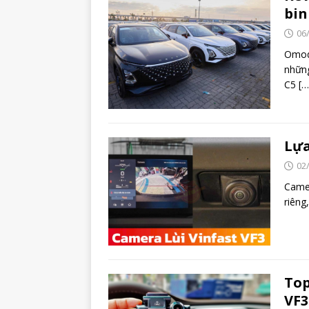
bin
06
Omod
những
C5
[…
Lựa
02
Camer
riêng
Top
VF3