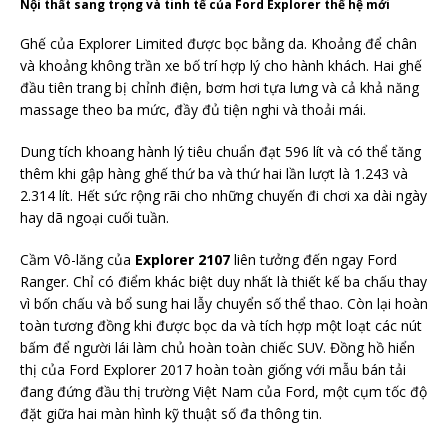
Nội thất sang trọng và tinh tế của Ford Explorer thế hệ mới
Ghế của Explorer Limited được bọc bằng da. Khoảng để chân
và khoảng không trần xe bố trí hợp lý cho hành khách. Hai ghế
đầu tiên trang bị chỉnh điện, bơm hơi tựa lưng và cả khả năng
massage theo ba mức, đầy đủ tiện nghi và thoải mái.
Dung tích khoang hành lý tiêu chuẩn đạt 596 lít và có thể tăng
thêm khi gập hàng ghế thứ ba và thứ hai lần lượt là 1.243 và
2.314 lít. Hết sức rộng rãi cho những chuyến đi chơi xa dài ngày
hay dã ngoại cuối tuần.
Cầm Vô-lăng của
Explorer 2107
liên tưởng đến ngay Ford
Ranger. Chỉ có điểm khác biệt duy nhất là thiết kế ba chấu thay
vì bốn chấu và bổ sung hai lẫy chuyển số thể thao. Còn lại hoàn
toàn tương đồng khi được bọc da và tích hợp một loạt các nút
bấm để người lái làm chủ hoàn toàn chiếc SUV. Đồng hồ hiển
thị của Ford Explorer 2017 hoàn toàn giống với mẫu bán tải
đang đứng đầu thị trường Việt Nam của Ford, một cụm tốc độ
đặt giữa hai màn hình kỹ thuật số đa thông tin.