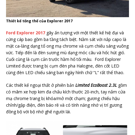
Thiết kế tổng thể của Explorer 2017
Ford Explorer 2017
gây ấn tượng với một thiết kế hiệ đại và
cứng cáp bao gồm ba tầng tách biệt. Nằm sát với nắp capo là
mặt ca-lăng dạng tổ ong mạ chrome và cụm chiếu sáng vuông
vức. Tiếp đến là đèn sương mù dạng móc câu và hốc hút gió.
Cuối cùng là cụm cản trước hầm hố tối màu. Ford Explorer
Limited được trang bị cụm đèn pha Halogne, đèn cốt LED
cùng đèn LED chiếu sáng ban ngày hình chữ “L” rất thể thao.
Các thiết kế ngoại thất ở phiên bản
Limited EcoBoost 2.3L
gồm
có mâm xe hợp kim đa chấu kích thước 20-inch, tay nắm cửa
mạ chrome trang bị khóa/mở một chạm; gương chiếu hậu
chỉnh/gập điện, đèn báo rẽ và có tính năng nhớ vị trí gương
đồng bộ với bộ nhớ ghế người lái.