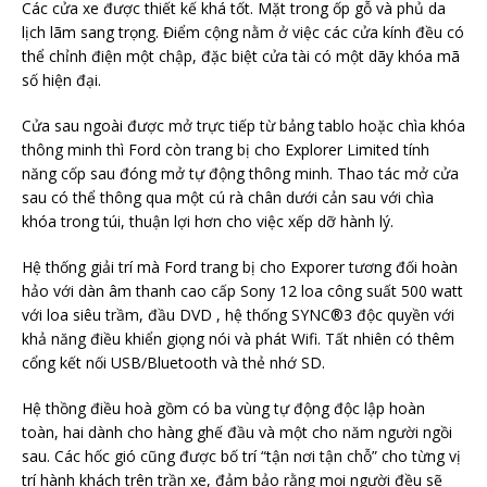
Các cửa xe được thiết kế khá tốt. Mặt trong ốp gỗ và phủ da
lịch lãm sang trọng. Điểm cộng nằm ở việc các cửa kính đều có
thể chỉnh điện một chập, đặc biệt cửa tài có một dãy khóa mã
số hiện đại.
Cửa sau ngoài được mở trực tiếp từ bảng tablo hoặc chìa khóa
thông minh thì Ford còn trang bị cho Explorer Limited tính
năng cốp sau đóng mở tự động thông minh. Thao tác mở cửa
sau có thể thông qua một cú rà chân dưới cản sau với chìa
khóa trong túi, thuận lợi hơn cho việc xếp dỡ hành lý.
Hệ thống giải trí mà Ford trang bị cho Exporer tương đối hoàn
hảo với dàn âm thanh cao cấp Sony 12 loa công suất 500 watt
với loa siêu trầm, đầu DVD , hệ thống SYNC®3 độc quyền với
khả năng điều khiển giọng nói và phát Wifi. Tất nhiên có thêm
cổng kết nối USB/Bluetooth và thẻ nhớ SD.
Hệ thồng điều hoà gồm có ba vùng tự động độc lập hoàn
toàn, hai dành cho hàng ghế đầu và một cho năm người ngồi
sau. Các hốc gió cũng được bố trí “tận nơi tận chỗ” cho từng vị
trí hành khách trên trần xe, đảm bảo rằng mọi người đều sẽ