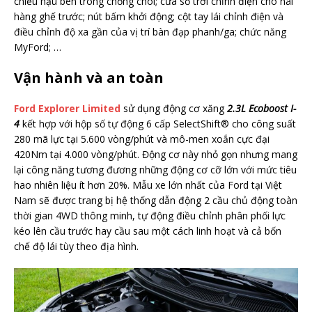
chiếu hậu bên trong chống chói; cửa sổ trời chỉnh điện cho hai
hàng ghế trước; nút bấm khởi động; cột tay lái chỉnh điện và
điều chỉnh độ xa gần của vị trí bàn đạp phanh/ga; chức năng
MyFord; …
Vận hành và an toàn
Ford Explorer Limited
sử dụng động cơ xăng
2.3L Ecoboost I-
4
kết hợp với hộp số tự động 6 cấp SelectShift® cho công suất
280 mã lực tại 5.600 vòng/phút và mô-men xoắn cực đại
420Nm tại 4.000 vòng/phút. Động cơ này nhỏ gọn nhưng mang
lại công năng tương đương những động cơ cỡ lớn với mức tiêu
hao nhiên liệu ít hơn 20%. Mẫu xe lớn nhất của Ford tại Việt
Nam sẽ được trang bị hệ thống dẫn động 2 cầu chủ động toàn
thời gian 4WD thông minh, tự động điều chỉnh phân phối lực
kéo lên cầu trước hay cầu sau một cách linh hoạt và cả bốn
chế độ lái tùy theo địa hình.